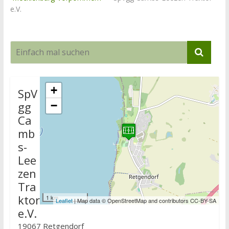
e.V.
+
SpV
gg
−
Ca
mb
s-
Lee
zen
Tra
ktor
1 km
Leaflet
| Map data © OpenStreetMap and contributors CC-BY-SA
e.V.
19067 Retgendorf