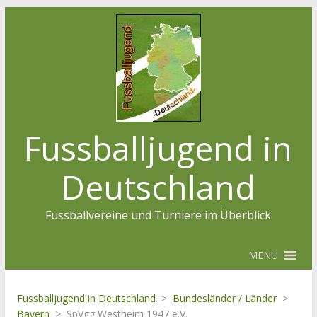
Fussballjugend in
Deutschland
Fussballvereine und Turniere im Überblick
MENU
Fussballjugend in Deutschland
>
Bundesländer / Länder
>
Bayern
>
SpVgg Westheim 1947 e.V.