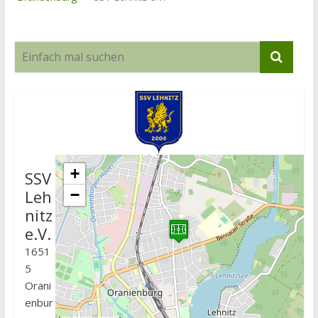
+
SSV
Leh
−
nitz
e.V.
1651
5
Orani
enbur