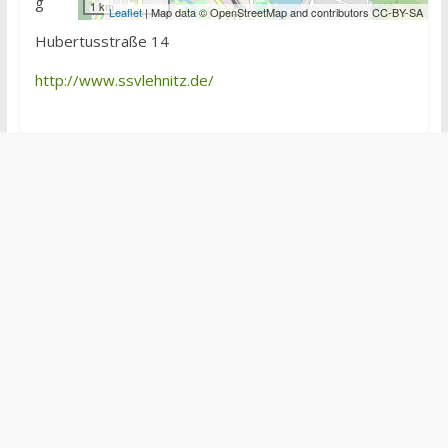
g
1 km
Leaflet
| Map data © OpenStreetMap and contributors CC-BY-SA
Hubertusstraße 14
http://www.ssvlehnitz.de/