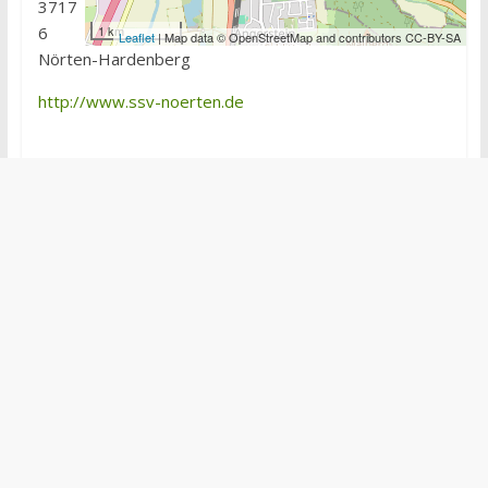
3717
6
1 km
Leaflet
| Map data © OpenStreetMap and contributors CC-BY-SA
Nörten-Hardenberg
http://www.ssv-noerten.de