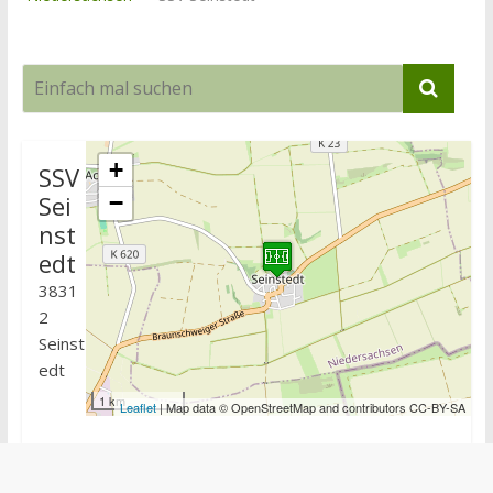
+
SSV
Sei
−
nst
edt
3831
2
Seinst
edt
1 km
Leaflet
| Map data © OpenStreetMap and contributors CC-BY-SA