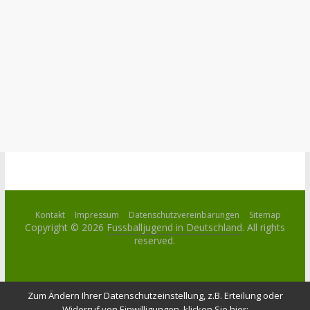
Kontakt
Impressum
Datenschutzvereinbarungen
Sitemap
Copyright © 2026
Fussballjugend in Deutschland
. All rights
reserved.
Zum Ändern Ihrer Datenschutzeinstellung, z.B. Erteilung oder
Widerruf von Einwilligungen, klicken Sie hier: