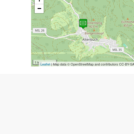
−
1 km
Leaflet
| Map data © OpenStreetMap and contributors CC-BY-S