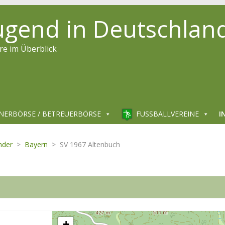
jugend in Deutschlan
re im Überblick
NERBÖRSE / BETREUERBÖRSE
FUSSBALLVEREINE
I
nder
>
Bayern
>
SV 1967 Altenbuch
+