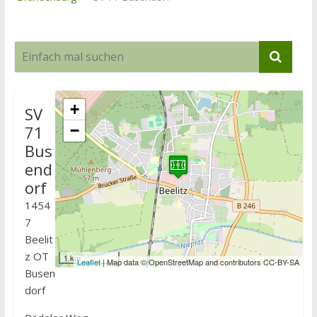
+
SV
71
−
Bus
end
orf
1454
7
Beelit
z OT
1 km
Leaflet
| Map data © OpenStreetMap and contributors CC-BY-SA
Busen
dorf