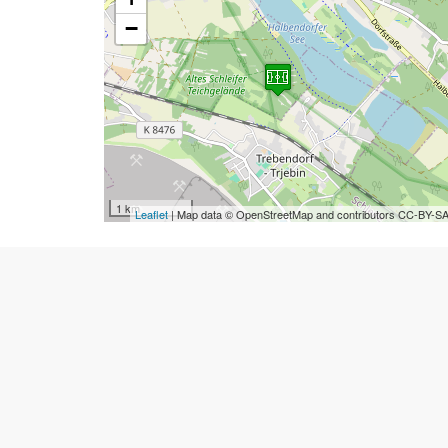
−
1 km
Leaflet
| Map data © OpenStreetMap and contributors CC-BY-S