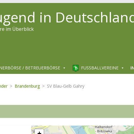
jugend in Deutschlan
re im Überblick
NERBÖRSE / BETREUERBÖRSE
FUSSBALLVEREINE
I
nder
>
Brandenburg
>
SV Blau-Gelb Gahry
+