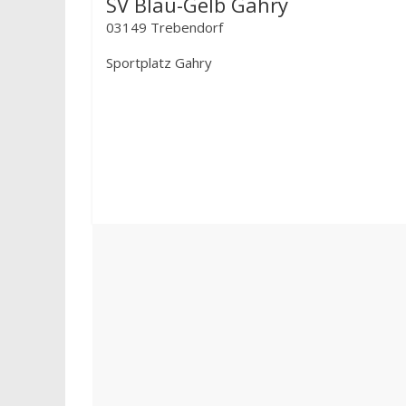
SV Blau-Gelb Gahry
03149 Trebendorf
Sportplatz Gahry