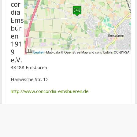
cor
dia
Ems
bür
en
191
9
1 km
Leaflet
| Map data © OpenStreetMap and contributors CC-BY-SA
e.V.
48488 Emsbüren
Hanwische Str. 12
http://www.concordia-emsbueren.de