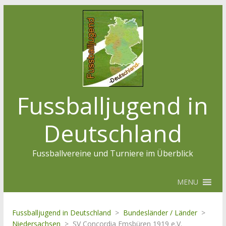
Fussballjugend in
Deutschland
Fussballvereine und Turniere im Überblick
MENU
Fussballjugend in Deutschland
>
Bundesländer / Länder
>
Niedersachsen
>
SV Concordia Emsbüren 1919 e.V.