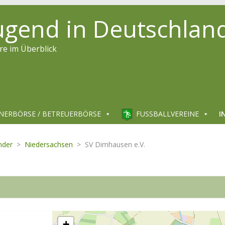
jugend in Deutschlan
re im Überblick
NERBÖRSE / BETREUERBÖRSE
FUSSBALLVEREINE
I
nder
>
Niedersachsen
>
SV Dimhausen e.V.
+