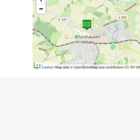
−
1 km
Leaflet
| Map data © OpenStreetMap and contributors CC-BY-S