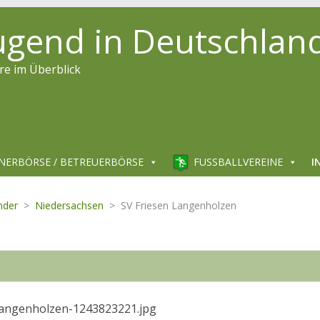
jugend in Deutschlan
re im Überblick
NERBÖRSE / BETREUERBÖRSE
FUSSBALLVEREINE
I
nder
>
Niedersachsen
>
SV Friesen Langenholzen