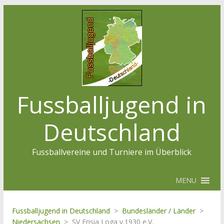
Fussballjugend in
Deutschland
Fussballvereine und Turniere im Überblick
MENU
Fussballjugend in Deutschland
>
Bundesländer / Länder
>
Niedersachsen
>
SV Frisia Loga v.1930 e.V.