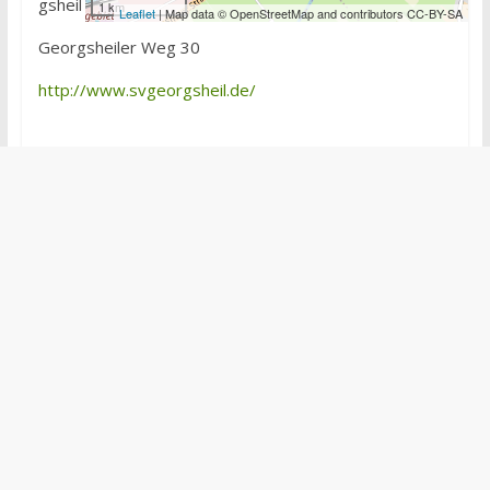
gsheil
1 km
Leaflet
| Map data © OpenStreetMap and contributors CC-BY-SA
Georgsheiler Weg 30
http://www.svgeorgsheil.de/