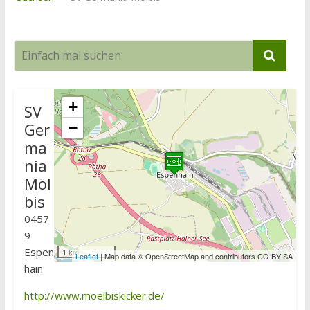
+
SV
Ger
−
ma
nia
Möl
bis
0457
9
Espen
1 km
Leaflet
| Map data © OpenStreetMap and contributors CC-BY-SA
hain
http://www.moelbiskicker.de/