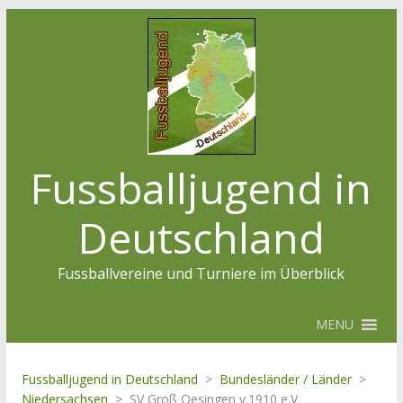
Fussballjugend in
Deutschland
Fussballvereine und Turniere im Überblick
MENU
Fussballjugend in Deutschland
>
Bundesländer / Länder
>
Niedersachsen
>
SV Groß Oesingen v.1910 e.V.