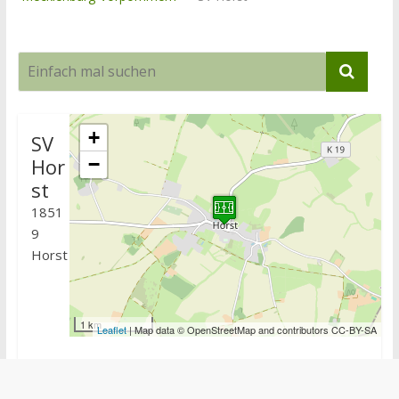
+
SV
Hor
−
st
1851
9
Horst
1 km
Leaflet
| Map data © OpenStreetMap and contributors CC-BY-SA