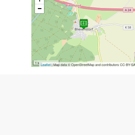
−
1 km
Leaflet
| Map data © OpenStreetMap and contributors CC-BY-S