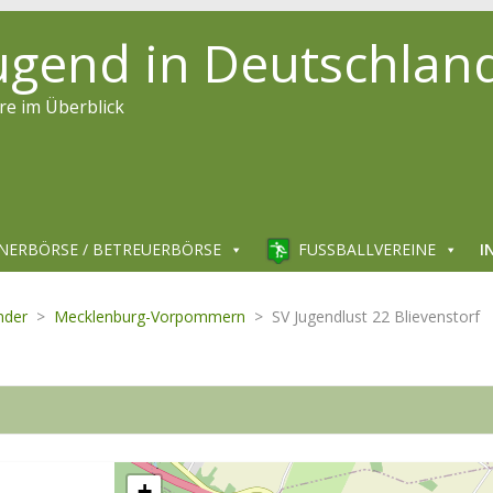
jugend in Deutschlan
re im Überblick
NERBÖRSE / BETREUERBÖRSE
FUSSBALLVEREINE
I
nder
>
Mecklenburg-Vorpommern
>
SV Jugendlust 22 Blievenstorf
+