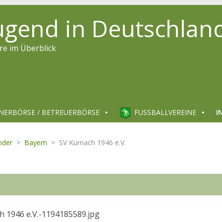
jugend in Deutschlan
re im Überblick
NERBÖRSE / BETREUERBÖRSE
FUSSBALLVEREINE
I
nder
>
Bayern
>
SV Kürnach 1946 e.V.