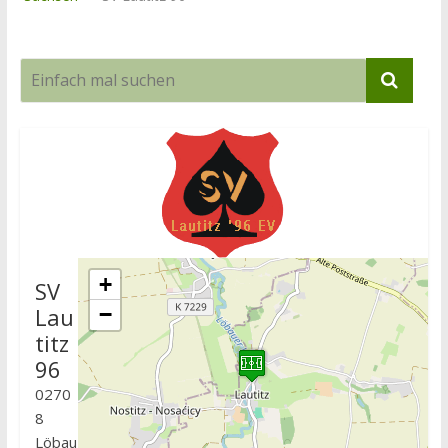
+
SV
Lau
−
titz
96
0270
8
Löbau