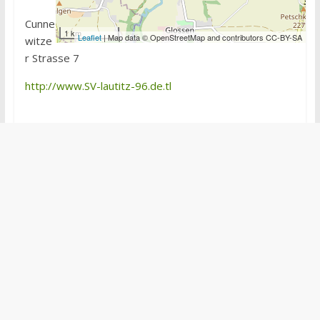
Cunne
1 km
Leaflet
| Map data © OpenStreetMap and contributors CC-BY-SA
witze
r Strasse 7
http://www.SV-lautitz-96.de.tl