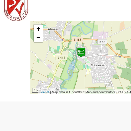
+
−
1 km
Leaflet
| Map data © OpenStreetMap and contributors CC-BY-S