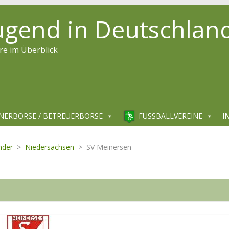
jugend in Deutschlan
re im Überblick
NERBÖRSE / BETREUERBÖRSE
FUSSBALLVEREINE
I
nder
>
Niedersachsen
>
SV Meinersen