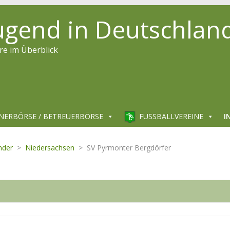
jugend in Deutschlan
re im Überblick
NERBÖRSE / BETREUERBÖRSE
FUSSBALLVEREINE
I
nder
>
Niedersachsen
>
SV Pyrmonter Bergdörfer