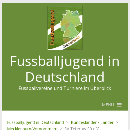
Fussballjugend in
Deutschland
Fussballvereine und Turniere im Überblick
MENU
Fussballjugend in Deutschland
>
Bundesländer / Länder
>
Mecklenburg-Vorpommern
>
SV Teterow 90 e.V.