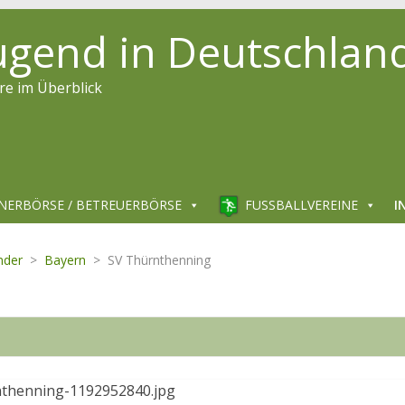
jugend in Deutschlan
re im Überblick
NERBÖRSE / BETREUERBÖRSE
FUSSBALLVEREINE
I
nder
>
Bayern
>
SV Thürnthenning