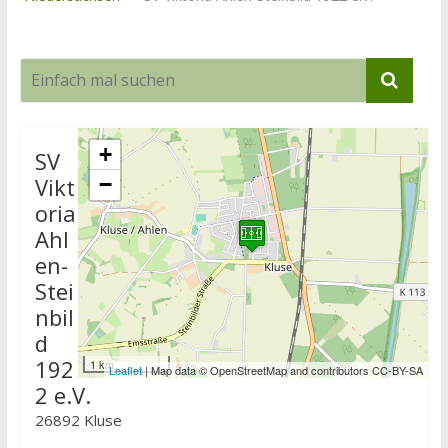
+
SV
Vikt
−
oria
Ahl
en-
Stei
nbil
d
192
1 km
Leaflet
| Map data © OpenStreetMap and contributors CC-BY-SA
2 e.V.
26892 Kluse