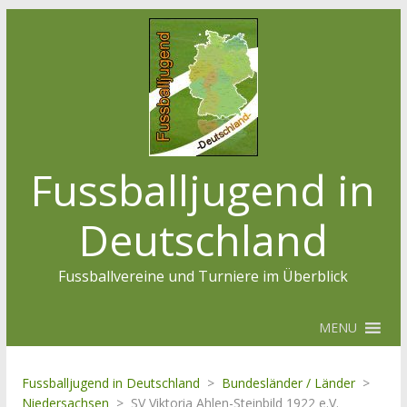
Fussballjugend in
Deutschland
Fussballvereine und Turniere im Überblick
MENU
Fussballjugend in Deutschland
>
Bundesländer / Länder
>
Niedersachsen
>
SV Viktoria Ahlen-Steinbild 1922 e.V.