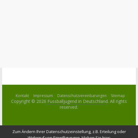
Kontakt
Impressum
Datenschutzvereinbarungen
Sitemap
Copyright © 2026
Fussballjugend in Deutschland
. All rights
reserved.
Zum Ändern Ihrer Datenschutzeinstellung, z.B. Erteilung oder
Widerruf von Einwilligungen, klicken Sie hier: