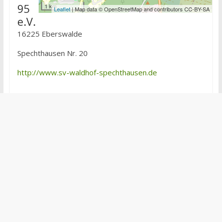
95
1 km
Leaflet
| Map data © OpenStreetMap and contributors CC-BY-SA
e.V.
16225 Eberswalde
Spechthausen Nr. 20
http://www.sv-waldhof-spechthausen.de