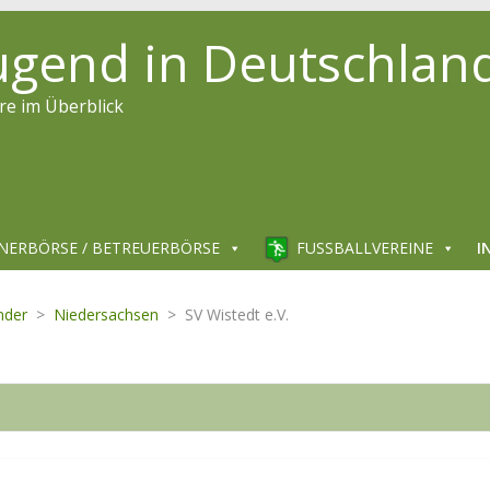
jugend in Deutschlan
re im Überblick
NERBÖRSE / BETREUERBÖRSE
FUSSBALLVEREINE
I
nder
>
Niedersachsen
>
SV Wistedt e.V.