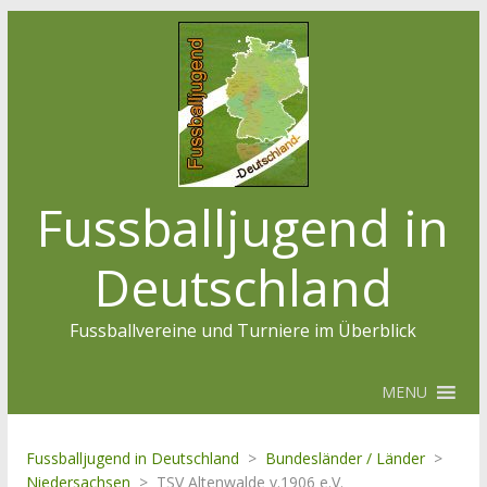
Fussballjugend in
Deutschland
Fussballvereine und Turniere im Überblick
MENU
Fussballjugend in Deutschland
>
Bundesländer / Länder
>
Niedersachsen
>
TSV Altenwalde v.1906 e.V.