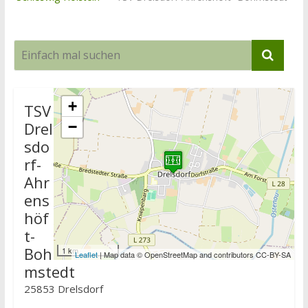
+
TSV
Drel
−
sdo
rf-
Ahr
ens
höf
t-
Boh
1 km
Leaflet
| Map data © OpenStreetMap and contributors CC-BY-SA
mstedt
25853 Drelsdorf