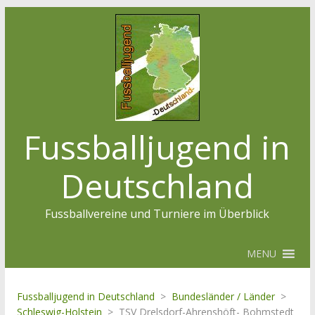
Fussballjugend in
Deutschland
Fussballvereine und Turniere im Überblick
MENU
Fussballjugend in Deutschland
>
Bundesländer / Länder
>
Schleswig-Holstein
>
TSV Drelsdorf-Ahrenshöft- Bohmstedt