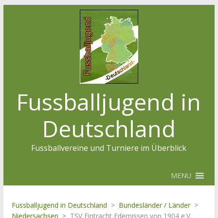
Fussballjugend in
Deutschland
Fussballvereine und Turniere im Überblick
MENU
Fussballjugend in Deutschland
>
Bundesländer / Länder
>
Niedersachsen
>
TSV Eintracht Edemissen von 1904 e.V.