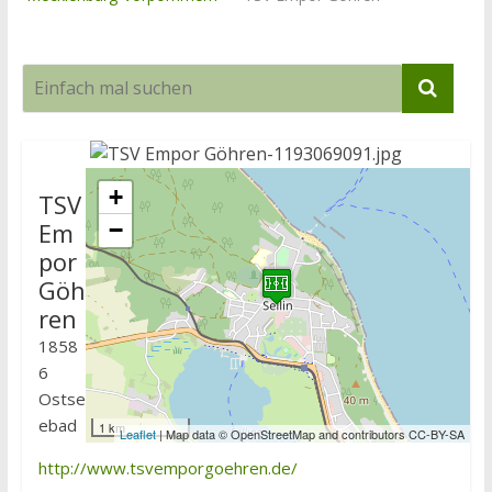
+
TSV
Em
−
por
Göh
ren
1858
6
Ostse
ebad
1 km
Leaflet
| Map data © OpenStreetMap and contributors CC-BY-SA
http://www.tsvemporgoehren.de/