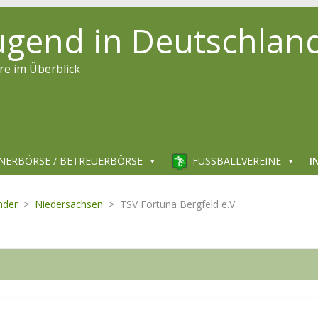
jugend in Deutschlan
re im Überblick
NERBÖRSE / BETREUERBÖRSE
FUSSBALLVEREINE
I
nder
>
Niedersachsen
>
TSV Fortuna Bergfeld e.V.