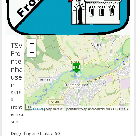
+
TSV
Fro
−
nte
nha
use
n
8416
0
Front
1 km
Leaflet
| Map data © OpenStreetMap and contributors CC-BY-SA
enhau
sen
Dingolfinger Strasse 50