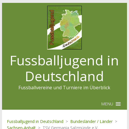
Fussballjugend in
Deutschland
Fussballvereine und Turniere im Überblick
MENU
Fussballjugend in Deutschland
>
Bundesländer / Länder
>
Sachsen-Anhalt
>
TSV Germania Salzmünde e.V.