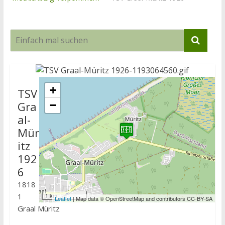
+
TSV
Gra
−
al-
Mür
itz
192
6
1818
1
1 km
Leaflet
| Map data © OpenStreetMap and contributors CC-BY-SA
Graal Müritz