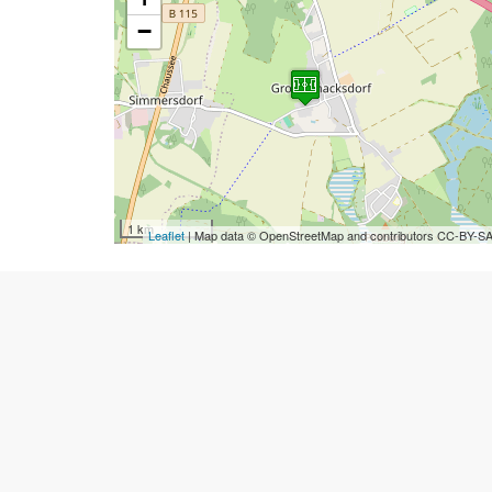
−
1 km
Leaflet
| Map data © OpenStreetMap and contributors CC-BY-S