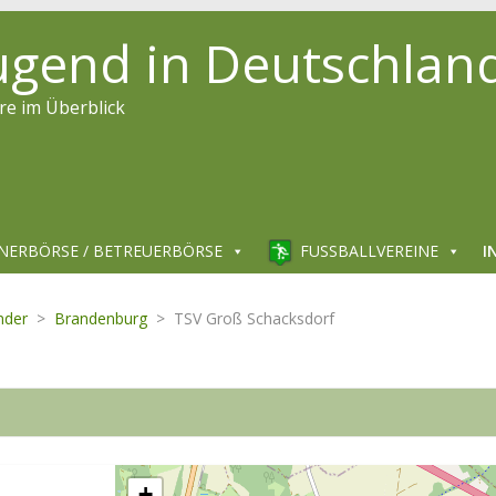
jugend in Deutschlan
re im Überblick
NERBÖRSE / BETREUERBÖRSE
FUSSBALLVEREINE
I
nder
>
Brandenburg
>
TSV Groß Schacksdorf
+