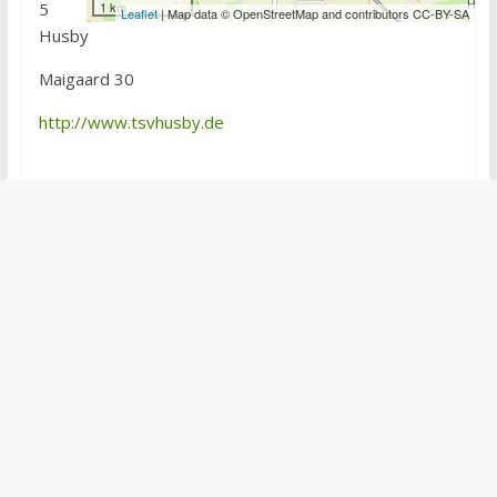
5
1 km
Leaflet
| Map data © OpenStreetMap and contributors CC-BY-SA
Husby
Maigaard 30
http://www.tsvhusby.de