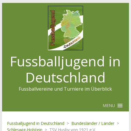
Fussballjugend in
Deutschland
Fussballvereine und Turniere im Überblick
MENU
Fussballjugend in Deutschland
>
Bundesländer / Länder
>
Schleswig-Holstein
>
TSV Husby von 1921 e.V.