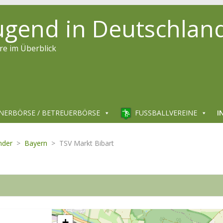
jugend in Deutschlan
re im Überblick
NERBÖRSE / BETREUERBÖRSE
FUSSBALLVEREINE
I
nder
>
Bayern
>
TSV Markt Bibart
+