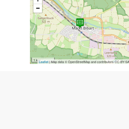
−
1 km
Leaflet
| Map data © OpenStreetMap and contributors CC-BY-S