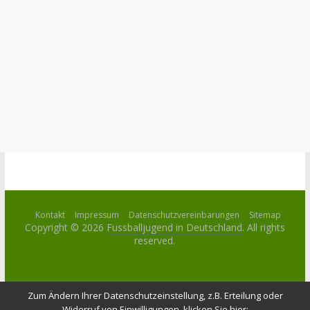
Kontakt
Impressum
Datenschutzvereinbarungen
Sitemap
Copyright © 2026
Fussballjugend in Deutschland
. All rights
reserved.
Zum Ändern Ihrer Datenschutzeinstellung, z.B. Erteilung oder
Widerruf von Einwilligungen, klicken Sie hier: