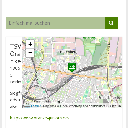
+
TSV
Ora
−
nke
1305
5
Berlin
Siegfri
edstr
1 km
Leaflet
| Map data © OpenStreetMap and contributors CC-BY-SA
aße
http://www.oranke-juniors.de/