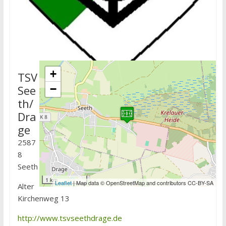
+
TSV
See
−
th/
Dra
ge
2587
8
Seeth
1 km
Leaflet
| Map data © OpenStreetMap and contributors CC-BY-SA
Alter
Kirchenweg 13
http://www.tsvseethdrage.de