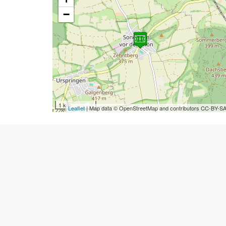
−
1 km
Leaflet
| Map data © OpenStreetMap and contributors CC-BY-S