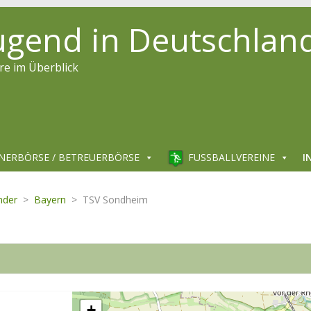
jugend in Deutschlan
re im Überblick
NERBÖRSE / BETREUERBÖRSE
FUSSBALLVEREINE
I
nder
>
Bayern
>
TSV Sondheim
+