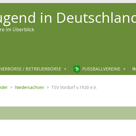
jugend in Deutschlan
re im Überblick
NERBÖRSE / BETREUERBÖRSE
FUSSBALLVEREINE
I
nder
>
Niedersachsen
>
TSV Vordorf v.1920 e.V.