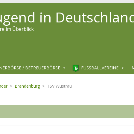
jugend in Deutschlan
re im Überblick
NERBÖRSE / BETREUERBÖRSE
FUSSBALLVEREINE
I
nder
>
Brandenburg
>
TSV Wustrau