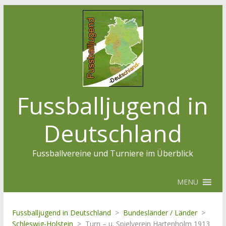
Fussballjugend in
Deutschland
Fussballvereine und Turniere im Überblick
MENU
Fussballjugend in Deutschland
>
Bundesländer / Länder
>
Schleswig-Holstein
>
Turn – u. Spielverein Hartenholm 1913