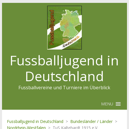
Fussballjugend in
Deutschland
Fussballvereine und Turniere im Überblick
MENU
Fussballjugend in Deutschland
>
Bundesländer / Länder
>
Nordrhein-Westfalen
>
TuS Kaltehardt 1915 e.V.