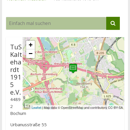
+
TuS
Kalt
−
eha
rdt
191
5
e.V.
4489
2
1 km
Leaflet
| Map data © OpenStreetMap and contributors CC-BY-SA
Bochum
Urbanusstraße 55