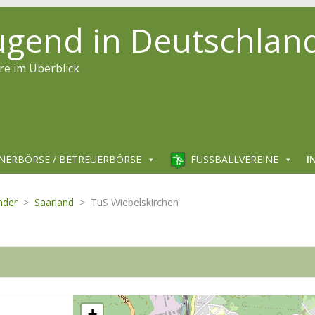
jugend in Deutschlan
re im Überblick
NERBÖRSE / BETREUERBÖRSE
FUSSBALLVEREINE
I
nder
>
Saarland
>
TuS Wiebelskirchen
+