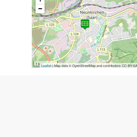
−
1 km
Leaflet
| Map data © OpenStreetMap and contributors CC-BY-S