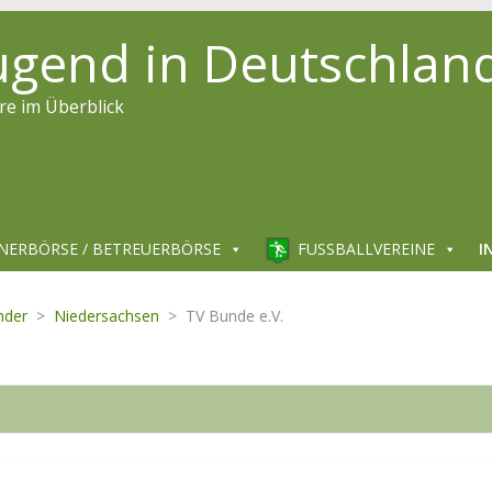
jugend in Deutschlan
re im Überblick
NERBÖRSE / BETREUERBÖRSE
FUSSBALLVEREINE
I
nder
>
Niedersachsen
>
TV Bunde e.V.