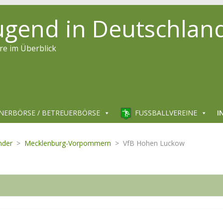
jugend in Deutschlan
re im Überblick
NERBÖRSE / BETREUERBÖRSE
FUSSBALLVEREINE
I
nder
>
Mecklenburg-Vorpommern
>
VfB Hohen Luckow